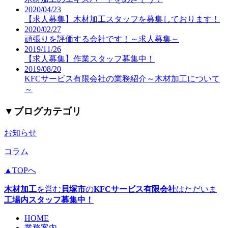
2020/04/23
【求人募集】木材加工スタッフを募集しております！
2020/02/27
頑張りを評価する会社です！～求人募集～
2019/11/26
【求人募集】作業スタッフ募集中！
2019/08/20
KFCサービス有限会社の業務紹介～木材加工について
～
▼
ブログカテゴリ
お知らせ
コラム
▲TOPへ
木材加工
を営む
貝塚市
の
KFCサービス有限会社
はただいま
工場内スタッフ募集中！
HOME
業務案内